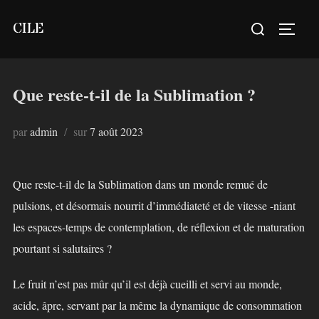
Aller
Rechercher :
CILE
au
PERM
contenu
Que reste-t-il de la Sublimation ?
Publié
par
admin
sur
7 août 2023
le
Que reste-t-il de la Sublimation dans un monde remué de
pulsions, et désormais nourrit d’immédiateté et de vitesse -niant
les espaces-temps de contemplation, de réflexion et de maturation
pourtant si salutaires ?
Le fruit n’est pas mûr qu’il est déjà cueilli et servi au monde,
acide, âpre, servant par la même la dynamique de consommation