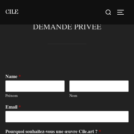
Aller
Rechercher :
CILE
au
PERM
contenu
DEMANDE PRIVÉE
Name
*
Prénom
Nom
Email
*
Pourquoi souhaitez-vous une œuvre Cile.art ?
*